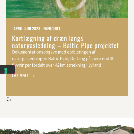
APRIL-JUNI 2023
ENERGINET
Kortlægning af dræn langs
naturgasledning – Baltic Pipe projektet
Dokumentationsopgave med etableringen af
naturgasledningen Baltic Pipe, Omfang på mere end 30
flyvninger fordelt over 42 km strækning i Jylland
LÆS MERE