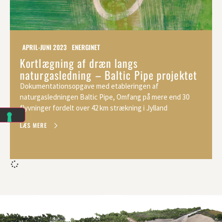
APRIL-JUNI 2023
ENERGINET
Kortlægning af dræn langs
naturgasledning – Baltic Pipe projektet
Dokumentationsopgave med etableringen af
naturgasledningen Baltic Pipe, Omfang på mere end 30
flyvninger fordelt over 42 km strækning i Jylland
LÆS MERE